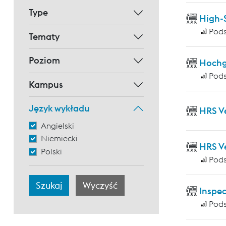
Type
High-
Pod
Tematy
Poziom
Hochg
Pod
Kampus
Język wykładu
HRS V
Angielski
Niemiecki
HRS V
Polski
Pod
Inspec
Pod