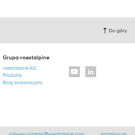
Do góry
Grupa voestalpine
voestalpine AG
Produkty
Blog korporacyjny
railway-systems
@
voestalpine.com
Impresssum