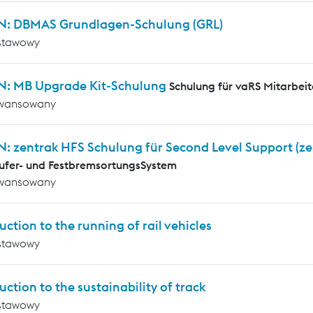
N: DBMAS Grundlagen-Schulung (GRL)
stawowy
N: MB Upgrade Kit-Schulung
Schulung für vaRS Mitarbeit
wansowany
N: zentrak HFS Schulung für Second Level Support (z
ufer- und FestbremsortungsSystem
wansowany
uction to the running of rail vehicles
stawowy
uction to the sustainability of track
stawowy