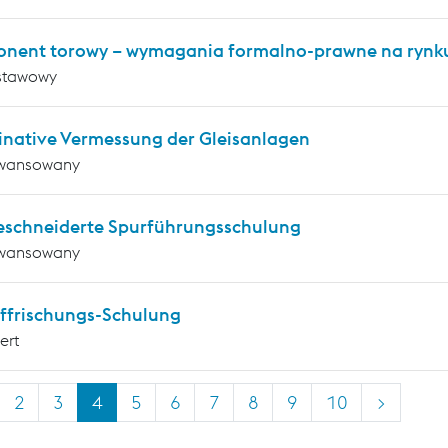
nent torowy – wymagania formalno-prawne na rynku
stawowy
inative Vermessung der Gleisanlagen
wansowany
schneiderte Spurführungsschulung
wansowany
ffrischungs-Schulung
ert
2
3
4
5
6
7
8
9
10
>