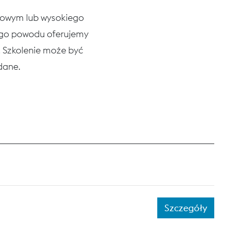
niowym lub wysokiego
tego powodu oferujemy
h. Szkolenie może być
ądane.
Szczegóły