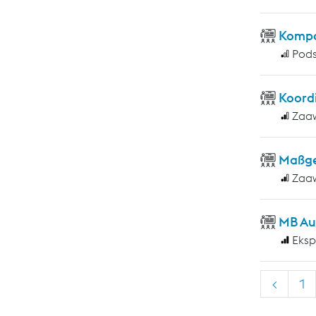
Kompo
Pod
Koord
Zaa
Maßge
Zaa
MB Au
Eksp
<
1