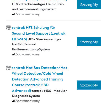
HFS - Streckenseitiges Heißläufer-
Szczegóły
und FestbremsortungsSystem
Zaawansowany
zentrak HFS Schulung für
Second Level Support (zentrak
HFS-SLS)
HFS - Streckenseitiges
Szczegóły
Heißläufer- und
FestbremsortungsSystem
Zaawansowany
zentrak Hot Box Detection/Hot
Wheel Detection/Cold Wheel
Detection Advanced Training
Course (zentrak HBD
Szczegóły
Advanced)
zentrak MDS - Modular
Diagnostic System
Zaawansowany