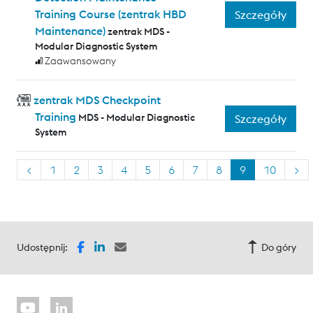
Training Course (zentrak HBD
Szczegóły
Maintenance)
zentrak MDS -
Modular Diagnostic System
Zaawansowany
zentrak MDS Checkpoint
Training
MDS - Modular Diagnostic
Szczegóły
System
<
1
2
3
4
5
6
7
8
9
10
>
Udostępnij:
Do góry