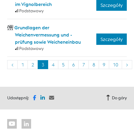
im Vignolbereich
Szczegóły
Podstawowy
Grundlagen der
Weichenvermessung und -
Szczegóły
prüfung sowie Weicheneinbau
Podstawowy
<
1
2
3
4
5
6
7
8
9
10
>
Udostępnij:
Do góry