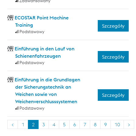
Zaawansowany
ECOSTAR Point Machine
Training
Szczegóły
Podstawowy
Einführung in den Lauf von
Schienenfahrzeugen
Szczegóły
Podstawowy
Einführung in die Grundlagen
der Sicherungstechnik an
Weichen sowie von
Szczegóły
Weichenverschlusssystemen
Podstawowy
<
1
2
3
4
5
6
7
8
9
10
>