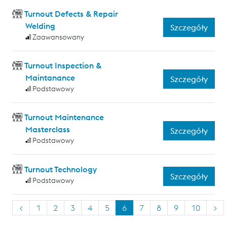
Turnout Defects & Repair
Welding
Szczegóły
Zaawansowany
Turnout Inspection &
Maintanance
Szczegóły
Podstawowy
Turnout Maintenance
Masterclass
Szczegóły
Podstawowy
Turnout Technology
Szczegóły
Podstawowy
<
1
2
3
4
5
6
7
8
9
10
>