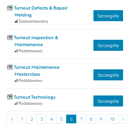
Turnout Defects & Repair
Welding
Szczegóły
Zaawansowany
Turnout Inspection &
Maintanance
Szczegóły
Podstawowy
Turnout Maintenance
Masterclass
Szczegóły
Podstawowy
Turnout Technology
Szczegóły
Podstawowy
<
1
2
3
4
5
6
7
8
9
10
>