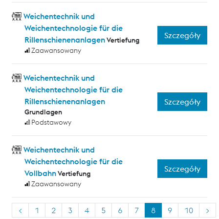
Weichentechnik und
Weichentechnologie für die
Szczegóły
Rillenschienenanlagen
Vertiefung
Zaawansowany
Weichentechnik und
Weichentechnologie für die
Rillenschienenanlagen
Szczegóły
Grundlagen
Podstawowy
Weichentechnik und
Weichentechnologie für die
Szczegóły
Vollbahn
Vertiefung
Zaawansowany
<
1
2
3
4
5
6
7
8
9
10
>