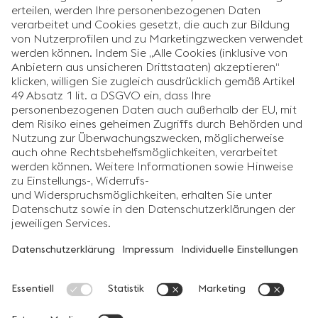
#FAVORITEMOMENTS
voestalpine Ausbildung
swebsite
Unsere Ausbildungswebsite ist dein Schaufenster in die
voestalpine. Du findest hier nützliche Informationen wie
Beschreibungen der verschiedenen Ausbildungsberufe, alle
Standorte mit den Ausbilder:innen, alle aktuell angebotenen
Ausbildungen – und natürlich Bewerbungstipps, News und vieles
mehr.
Links
Impressum
Social Media
Datenschutz
Cookie Einstellungen
Barrierefreiheitserklärung