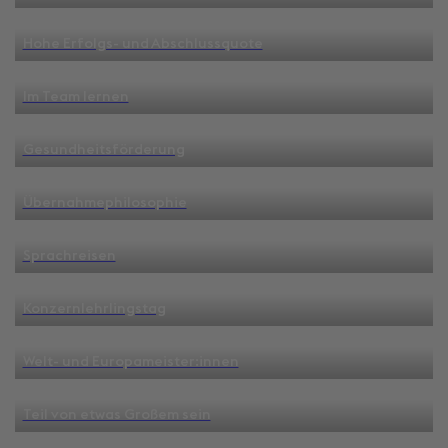
Hohe Erfolgs- und Abschlussquote
Im Team lernen
Gesundheitsförderung
Übernahmephilosophie
Sprachreisen
Konzernlehrlingstag
Welt- und Europameister:innen
Teil von etwas Großem sein