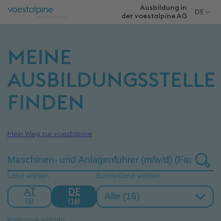
Ausbildung in
DE
der voestalpine
AG
MEINE
AUSBILDUNGSSTELLE
FINDEN
Mein Weg zur voestalpine
Land wählen
Bundesland wählen
AT
DE
(5)
(16)
Kategorie wählen