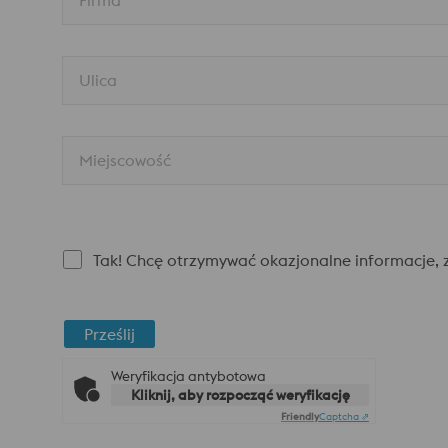
Firma*
Ulica
Miejscowość
Tak! Chcę otrzymywać okazjonalne informacje, z
Prześlij
Weryfikacja antybotowa
Kliknij, aby rozpocząć weryfikację
Friendly
Captcha ⇗