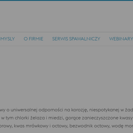
EMYSLY
O FIRMIE
SERWIS SPAWALNICZY
WEBINAR
 o uniwersalnej odporności na korozję, niespotykanej w ża
 tym chlorki żelaza i miedzi, gorące zanieczyszczone kwasy n
lorowy, kwas mrówkowy i octowy, bezwodnik octowy, wodę mors