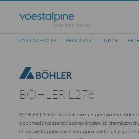
ZASTOSOWANIA
PRODUKTY
USŁUGI
PRZ
Nawigacja główna
BÖHLER L276
BÖHLER L276 to stop niklowo-chromowo-molibdenowy
odporność na szeroki zakres środowisk chemicznych, w
chlorowe (organiczne i nieorganiczne), suchy gaz ch