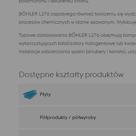
podchlorynu i dwutlenku chloru.
BÖHLER L276 zapobiega również tworzeniu się wydzi
procesów chemicznych w stanie spawanym. Wykazuje
Typowe zastosowania BÖHLER L276 obejmują kompon
wykorzystujących katalizatory halogenkowe lub kwaso
instalacje odsiarczania spalin (skrubery i kanały),
Dostępne kształty produktów
Płyty
Półprodukty / półwyroby