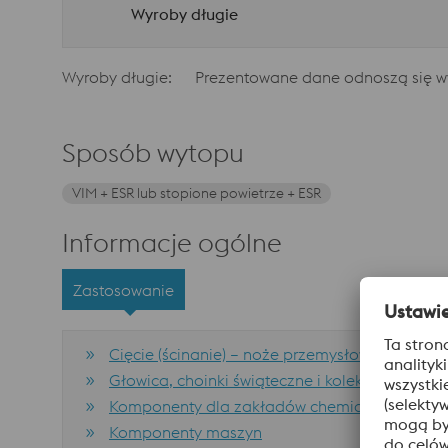
Wyroby długie
Wyroby długie:
Prezentowane dane odnoszą się wy
Sposób wytopu
VIM + ESR lub stopione powietrze + ESR
Informacje ogólne
Zastosowanie
Cięcie (ścinanie) – noże przemysłowe
Głowica, choinki świąteczne i kolektory (wł. Wi
Komponenty dla zakładów chemicznych (w tym 
Komponenty maszyn