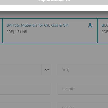
BW136_Materials for Oil, Gas & CPI
BL0
PDF | 1,31 MB
PDF
Imię
E-mail*