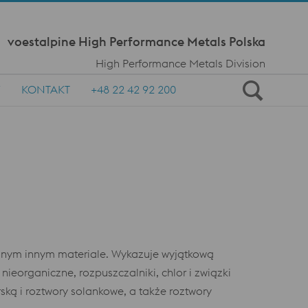
Nawigacja
voestalpine High Performance Metals Polska
High Performance Metals Division
Y
KONTAKT
+48 22 42 92 200
dnym innym materiale. Wykazuje wyjątkową
ieorganiczne, rozpuszczalniki, chlor i związki
ką i roztwory solankowe, a także roztwory