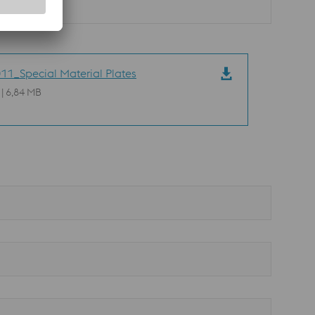
11_Special Material Plates
 | 6,84 MB