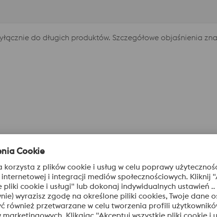
łącznie do długich produktów. Szczegółowe objaśnienia znajd
eszaki rurowe), BOP
LNG, FGD, mocznik, LDPE itp.)