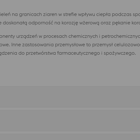
eleń na granicach ziaren w strefie wpływu ciepła podczas s
 doskonałą odporność na korozję wżerową oraz pękanie kor
enty urządzeń w procesach chemicznych i petrochemicznych
we. Inne zastosowania przemysłowe to przemysł celulozowo-pa
 urządzenia do przetwórstwa farmaceutycznego i spożywczego.