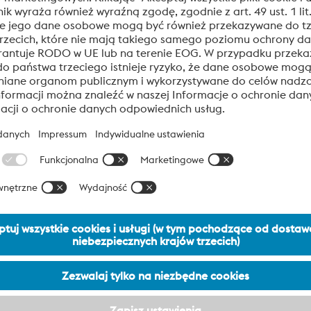
e
a
Cr
Mo
Ni
V
ax. 0.010
14.50 do 16.50
15.00 do 17.00
REM
max. 0.35