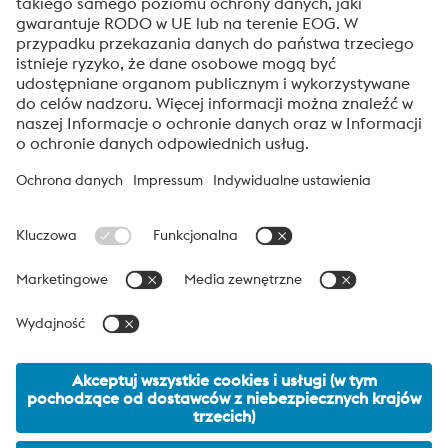
Prześlij
Weryfikacja antybotowa
Kliknij, aby rozpocząć weryfikację
Friendly
Captcha ⇗
voestalpine High Performance Metals Polska
voestalpine High Performance Metals Polska jest spółką
reprezentującą w Polsce dywizję High Performance Metals Grupy
voestalpine. Dywizja skupia się na produktach dedykowanych
wymagającym technologicznie aplikacjom i jest światowym
liderem w stalach narzędzowych i specjalnych.
voestalpine Group Navigation
© 2026 voestalpine High Performance Metals Polska