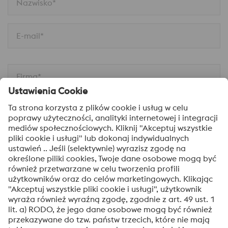
Nazwisko*
E-mail*
Firma*
Telefon
Wiadomość
Tak! Chcę otrzymywać okazjonalne informacje,
zaproszenia i inne istotne wiadomości.