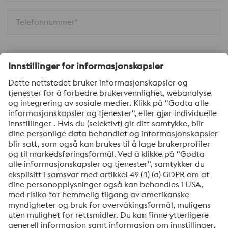
Telefonnummer*
Firma*
Melding*
Ja, jeg ønsker å motta informasjon om voestalpines
produkter, invitasjoner til seminarer/webinarer og
mye mer.
Send