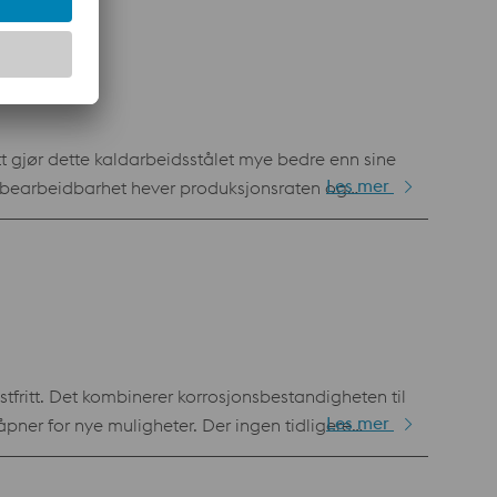
OR de type Z136 CDV 5.4
t gjør dette kaldarbeidsstålet mye bedre enn sine
Les mer
t bearbeidbarhet hever produksjonsraten og
fritt. Det kombinerer korrosjonsbestandigheten til
Les mer
 åpner for nye muligheter. Der ingen tidligere
jøene. Materialets unike egenskaper gir pålitelig
r utmerket