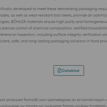
ifically developed to meet these demanding packaging require
rades, as well as wear-resistant tool steels, provide an optimi
ogies, BÖHLER materials ensure high purity and homogeneous 
de precise control of chemical composition, certified traceabil
hensive inspection, including surface integrity verification 
icient, safe, and long-lasting packaging solutions in food pr
Datablad
sk produsert formstål som kjennetegnes av en kombinasjon av
ksjonsserier av mindre og avanserte former og/eller forsterket 