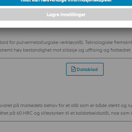
Datablad
trykkfasthet Beste standard lagerutvalg av alle PM-kvalitetene Standardspesifikasjon AISI D2 / AFN
d for pulvermetallurgiske verktøystål. Teknologiske fremskrit
tremt høy bestandighet mot slitasje og utflising og forbedre
Datablad
ret på markedets behov for et stål som er både sterkt og rust
ardhet på 60 HRC og slitestyrken til et kaldarbeidsstål, noe som
 stålkvaliteten motstandsdyktighet i de aller mest korrosive mil
og for de mest krevende arbeidsmaterialene. Fordeler Uddeholm Vanax SuperClean ha