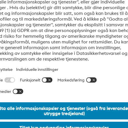
ålet en mer enhetlig mikrostruktur, noe som gir forbedrede 
aldt arbeid
Datablad
generelle kaldarbeidsapplikasjoner Bredt dimensjonsprogram Standardspesifikasjon W.nr 1.237
vermetallurgisk hurtigstål med god abrasiv slitestyrke og høy
rbeidsmaterialer, f.eks. karbonstål eller kaldvalset båndstål
tigstål, og det samme gjelder dimensjonsstabiliteten etter varmebeh
 som tilbyr en utmerket kombinasjon av slitestyrke og seighet.
or kaldt arbeid
Datablad
 er dimensjonsstabiliteten etter varmebehandling. Den superren
er på et høyt nivå med en lav mengde ikke-metalliske inneslutninger. Standardspesif
llsidige PM-verktøystålet på markedet. Det kombinerer høy sl
i både myk og hard tilstand gir fordeler både i verktøyprodu
 elektronstråle-smelteteknologi (EBM). Dette pulveret har 