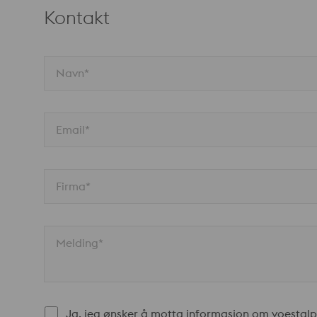
korrosjonsbestandighet – både i lav- og høytempera
Kontakt
og friksjonsslitasje (fretting). Materialet brukes bl
Navn*
Email*
Firma*
Melding*
Ja, jeg ønsker å motta informasjon om voestalpi