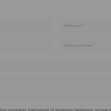
turherdet tilstand – kombinert med god slitasjemotstand som 
ant annet til plaststøping, næringsmiddelindustri og tekniske kon
Etternavn*
Telefonnummer*
nes produkter, invitasjoner til seminarer/webinarer og mye 