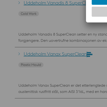
materialet. Fordeler Pålitelig produksjon med lav risiko for utflising Den beste kombinasjonen av høy hardhet, slitestyrke og bestandighet mot utflising Høy
Uddeholm Vanadis 8 SuperClean
Cold Work
Uddeholm Vanadis 8 SuperClean setter en ny standar
forgjengere. Den uovertrufne kombinasjonen av eks
reduserer kostnader. Fordeler Lavere pris per produsert del Lengre levetid for verktøyet Forutsigbar produksjon Standardspesifikasjon AISI D2 / AFNOR de type
Z230VCD8.5.4
Uddeholm Vanax SuperClean
Plastic Mould
Uddeholm Vanax SuperClean er det etterlengtede sva
austenittisk rustfritt stål, som AISI 316L, med en h
materialer strakk til, gir denne pulvermetallurgiske
ytelse fra begynnelse til slutt, under de mest ekstreme forholdene 