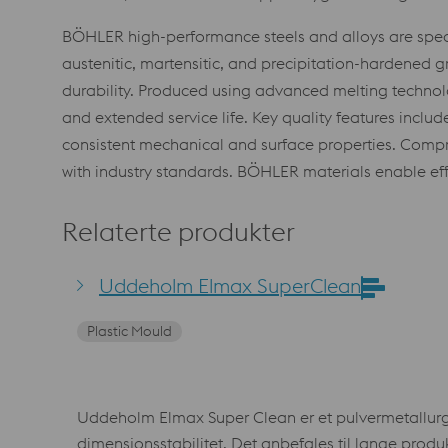
BÖHLER high-performance steels and alloys are spec
austenitic, martensitic, and precipitation-hardened g
durability. Produced using advanced melting technol
and extended service life. Key quality features inclu
consistent mechanical and surface properties. Compre
with industry standards. BÖHLER materials enable eff
Relaterte produkter
Uddeholm Elmax SuperClean
Plastic Mould
Uddeholm Elmax Super Clean er et pulvermetallurgi
dimensjonsstabilitet. Det anbefales til lange produ