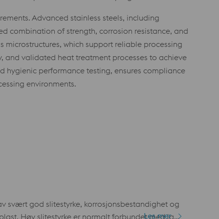
ments. Advanced stainless steels, including
zed combination of strength, corrosion resistance, and
microstructures, which support reliable processing
ity, and validated heat treatment processes to achieve
and hygienic performance testing, ensures compliance
ocessing environments.
 svært god slitestyrke, korrosjonsbestandighet og
Les mer
plast. Høy slitestyrke er normalt forbundet med lav