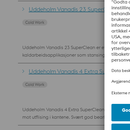
No. 1.2379. På grunn av produksjonsmetoden har st
sammenlignet med standardkvaliteten. Høy slitestyrke gir lang levetid for verktøyet med bruksområder der slitasje er hovedutfordringen God trykkfasthet ved
Uddeholm Vanadis 23 SuperClean for k
Cold Work
Uddeholm Vanadis 23 SuperClean er et høylegert pul
kaldarbeidsapplikasjoner som stansing av hardere a
polerbarheten er bedre enn hos andre konvensjonelle hur
23 SuperClean er et pulvermetallurgisk verktøystål
Uddeholm Vanadis 4 Extra SuperClean f
forhold til konvensjonelt hurtigstål, og det samme
Cold Work
Uddeholm Vanadis 4 Extra SuperClean er det mest a
mot utflising i kantene. Svært god bearbeidbarhet 
SuperClean fås også som pulver for behandling av