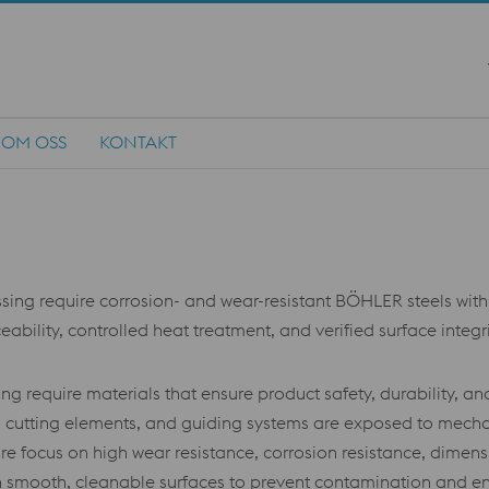
OM OSS
KONTAKT
g require corrosion- and wear-resistant BÖHLER steels with e
aceability, controlled heat treatment, and verified surface integ
 require materials that ensure product safety, durability, an
 cutting elements, and guiding systems are exposed to mechanic
 focus on high wear resistance, corrosion resistance, dimension
th smooth, cleanable surfaces to prevent contamination and en