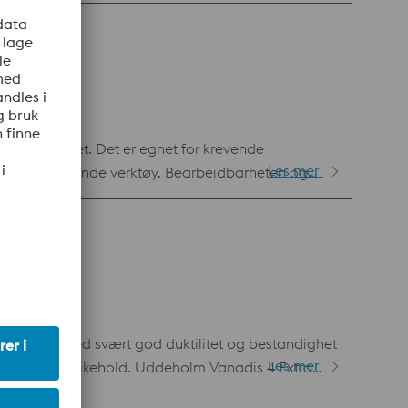
mekaniske egenskaper og bedre verktøyytelse
9 / AISI D2 / AFNOR Z160 CDV 12
 trykkfasthet. Det er egnet for krevende
Les mer
 og for skjærende verktøy. Bearbeidbarheten og
andling. Fordeler Uddeholm Vanadis
 Maskinbarheten og slipbarheten er overlegen i
e pulvermetallurgiske prosessen sikrer at renheten
ikasjon W.nr 1.3395 / AISI D2 / AFNOR Z130 WDCV 6.5.4.3
itestyrke med svært god duktilitet og bestandighet
Les mer
ksjon og -vedlikehold. Uddeholm Vanadis 4 Extra
den samme kjemiske sammensetningen som PM-