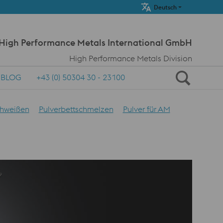
Meta Navi
Deutsch
 High Performance Metals International GmbH
High Performance Metals Division
BLOG
+43 (0) 50304 30 - 23100
chweißen
Pulverbettschmelzen
Pulver für AM