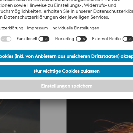
er Herstellung von Metallpulvern über die Konstruktion, Simu
es dient der Risikominimierung in der Lieferkette mit dem Zie
RFEKTE LÖSUNG