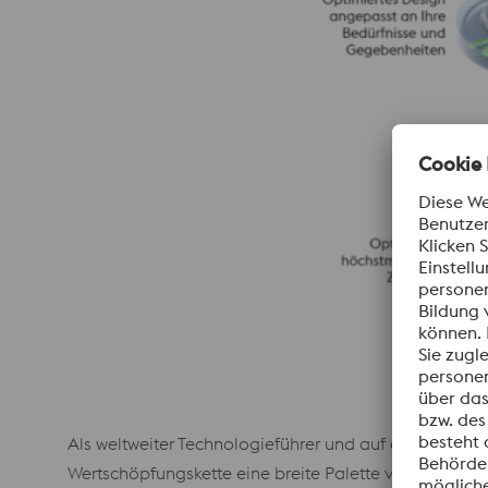
Als weltweiter Technologieführer und auf der Grundl
Wertschöpfungskette eine breite Palette von Produkti