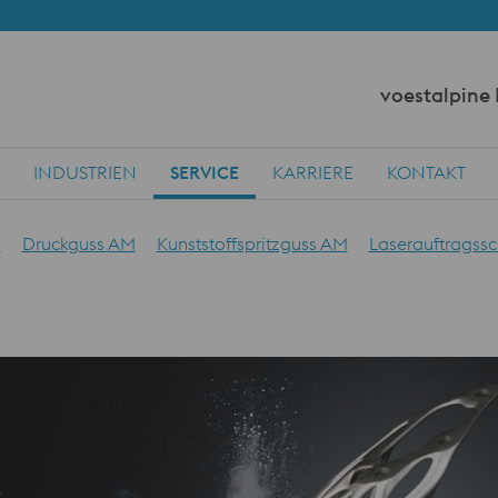
voestalpine
INDUSTRIEN
SERVICE
KARRIERE
KONTAKT
n
Druckguss AM
Kunststoffspritzguss AM
Laserauftragss