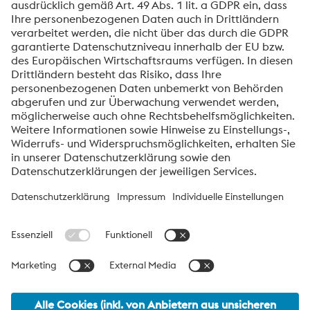
zertifiziert:
ISO 14064-3 Klimaneutral (TÜV)
ISO 50001 Energieaudit (TÜV)
ISO 14001 Umweltaudit (TÜV)
voestalpine High Performance Metals International
GmbH
Die voestalpine High Performance Metals International GmbH ist
eine österreichische Vertriebsgesellschaft der High Performance
Metals Division des voestalpine-Konzerns. Die Division
konzentriert sich auf technologisch anspruchsvolle
Produktsegmente und ist weltweit Marktführer für
Werkzeugstähle und Sonderwerkstoffe.
voestalpine Group Navigation