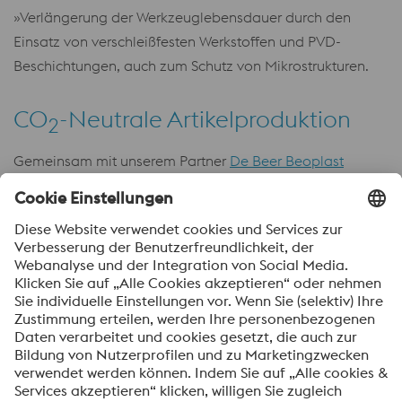
»Verlängerung der Werkzeuglebensdauer durch den
Einsatz von verschleißfesten Werkstoffen und PVD-
Beschichtungen, auch zum Schutz von Mikrostrukturen.
CO
-Neutrale Artikelproduktion
2
Gemeinsam mit unserem Partner
De Beer Beoplast
setzen wir auch in der Kunststoffformteilproduktion auf
Nachhaltigkeit und kombinieren unser Wissen über die
CO
-neutrale Verarbeitung umweltfreundlicher
2
Kunststoffe, um unseren Kund:innen in der Reduzierung
der CO
-Emissionen entlang der Lieferketten zu
2
unterstützen. De Beer Beoplast ist das erste komplett
emissionsfreie und CO
-neutrale Kunststoffwerk in
2
Europa mit der Spezialisierung auf die nachhaltige
Produktion von Kunststoffprodukten und ist entsprechend