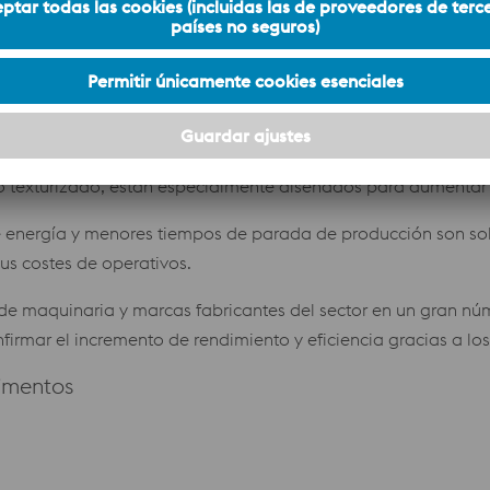
 de Alimentos
imentaria están hechos para durar. Fabricados con nuestros
so texturizado, están especialmente diseñados para aumentar e
e energía y menores tiempos de parada de producción son so
us costes de operativos.
de maquinaria y marcas fabricantes del sector en un gran nú
nfirmar el incremento de rendimiento y eficiencia gracias a lo
imentos