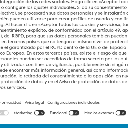
Necesitamos su consentimiento para cargar
el servicio YouTube Video.
Utilizamos un servicio de terceros para incrustar
contenido de vídeo que puede recopilar datos sobre su
actividad. Le rogamos que revise los detalles y acepte el
servicio para ver este vídeo.
Más información
Aceptar