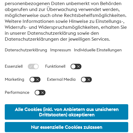
Texturierung abgestimmter Beschichtungsprozess zum
Schutz der Mikro-Oberflächenstrukturen ohne
Beeinträchtigung der Funktion.
voestalpine High Performance Metals Deutschland
GmbH
Die voestalpine High Performance Metals Deutschland GmbH ist
eine deutsche Vertriebsgesellschaft der High Performance Metals
Division des voestalpine-Konzerns. Diese Division konzentriert sich
auf technologisch anspruchsvolle Produktsegmente und ist
weltweit Marktführer für Werkzeugstähle und Sonderwerkstoffe.
voestalpine Group Navigation
© 2026 voestalpine High Performance Metals Deutschland
GmbH
hpm-deutschland@voestalpine.com