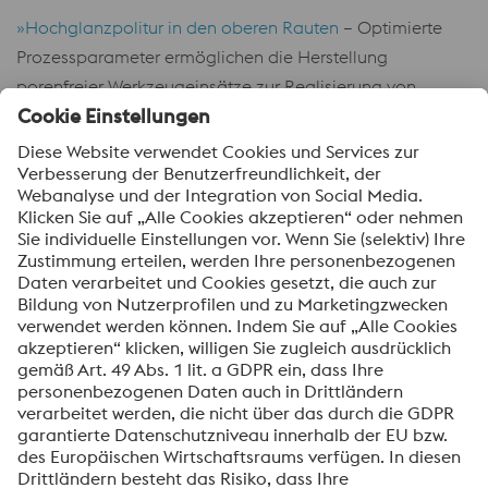
»Hochglanzpolitur in den oberen Rauten
– Optimierte
Prozessparameter ermöglichen die Herstellung
porenfreier Werkzeugeinsätze zur Realisierung von
Hochglanzoberflächen vergleichbar mit
Stangenmaterial.
»Ultramatte Oberflächen in den unteren Rauten
–
Minimierung der Lichtreflexion des Kunststoffteils durch
spezielle Texturen.
»Soft-Touch-Oberfläche in der Hintergrundtextur
–
einzigartige Textur, kombiniert mit abgestimmter
konturnaher Temperierung zur Realisierung einer 2K-
ähnlichen weichen Oberfläche auf starren 1K-
Kunststoffformteilen.
»Verschleißfestigkeit für feine Texturen
– auf die