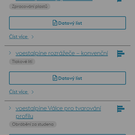
Zpracování plastů
Datový list
Číst více
voestalpine rozrážeče – konvenční
Tlakové lití
Datový list
Číst více
voestalpine Válce pro tvarování
profilu
Obrábění za studena