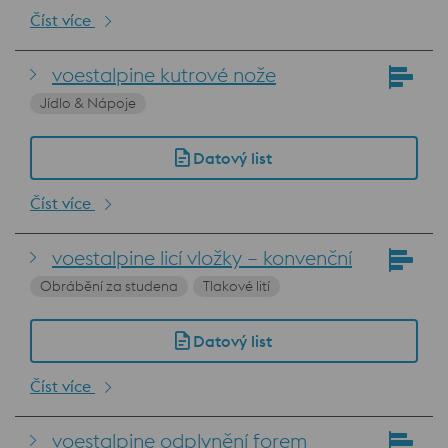
Číst více
voestalpine kutrové nože
Jídlo & Nápoje
Datový list
Číst více
voestalpine licí vložky – konvenční
Obrábění za studena
Tlakové lití
Datový list
Číst více
voestalpine odplynění forem