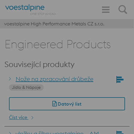
voestalpine High Performance Metals CZ s.r.o.
Engineered Products
Související produkty
Nože na zpracování drůbeže
Jídlo & Nápoje
Datový list
Číst více
vložky a šíbry voestalpine – AM