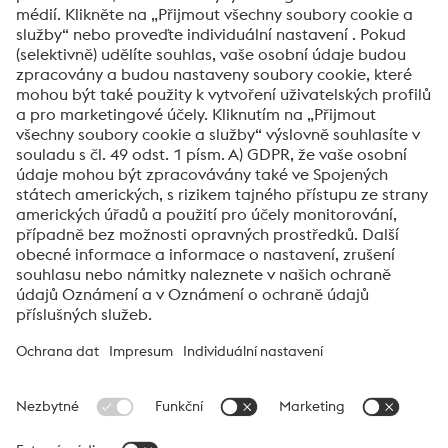
Ano, zajímají mne aktuality z oblasti zpracování
oceli.
Odeslat
Ověření proti robotům
Klikněte pro ověření
Friendly
Captcha ⇗
voestalpine High Performance Metals CZ
voestalpine High Performance Metals CZ s.r.o. představuje
prodejní společnost skupiny voestalpine, divize High
Performance Metals, s působností pro Českou republiku . Divize
se zaměřuje na technologicky náročné segmenty výrobků a je
světovým lídrem v oblasti nástrojové oceli a dalších speciálních