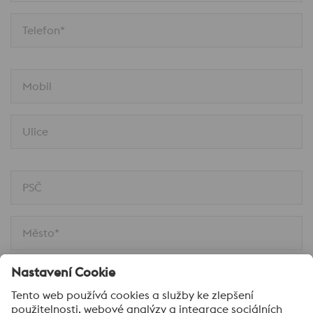
Telefon*
Mobil
Ulice
PSČ
Město*
Komentář*