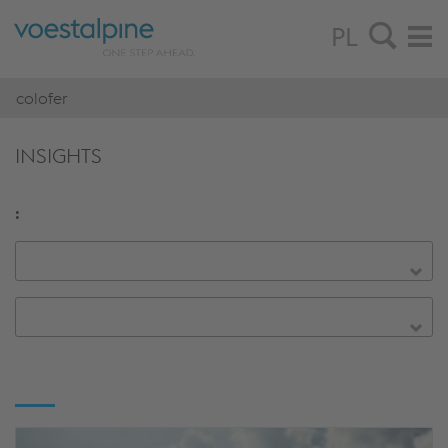
PL
colofer
INSIGHTS
: